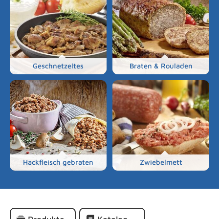
Geschnetzeltes
Braten & Rouladen
Hackfleisch gebraten
Zwiebelmett
Navigation