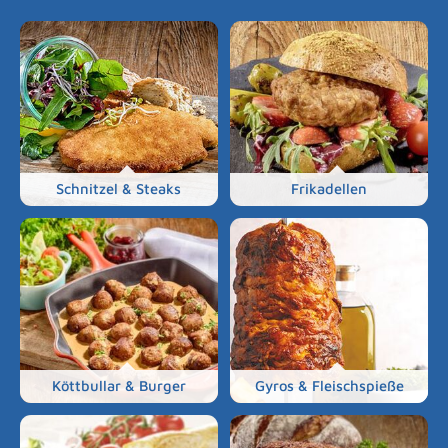
Schnitzel & Steaks
Frikadellen
Köttbullar & Burger
Gyros & Fleischspieße