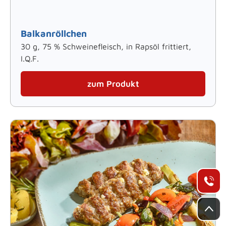
Balkanröllchen
30 g, 75 % Schweinefleisch, in Rapsöl frittiert,
I.Q.F.
zum Produkt
+