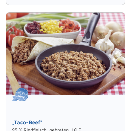
„Taco-Beef"
95 % Rindfleisch, gebraten, I.Q.F.