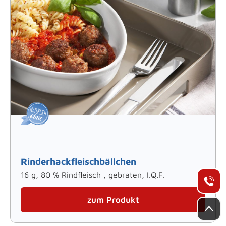
Rinderhackfleischbällchen
16 g, 80 % Rindfleisch , gebraten, I.Q.F.
+
zum Produkt