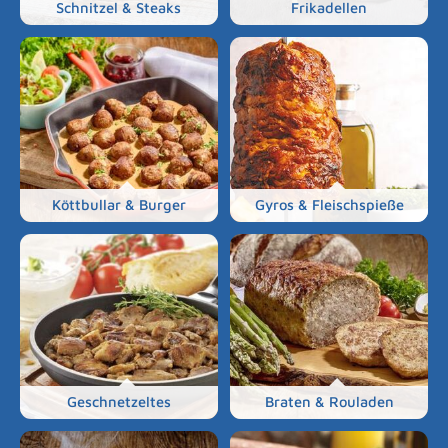
Schnitzel & Steaks
Frikadellen
Köttbullar & Burger
Gyros & Fleischspieße
Geschnetzeltes
Braten & Rouladen