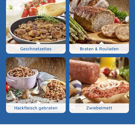
Geschnetzeltes
Braten & Rouladen
Hackfleisch gebraten
Zwiebelmett