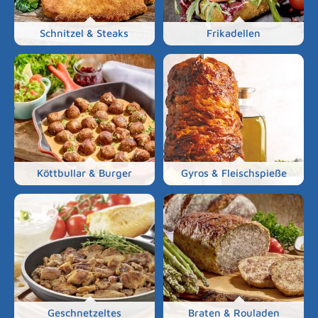
Schnitzel & Steaks
Frikadellen
Köttbullar & Burger
Gyros & Fleischspieße
Geschnetzeltes
Braten & Rouladen