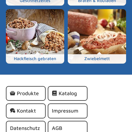
Geschnetzeltes
Braten & Rouladen
Hackfleisch gebraten
Zwiebelmett
Navigation
Produkte
Katalog
überspringen
Kontakt
Impressum
Datenschutz
AGB