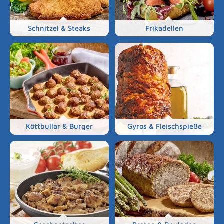
Schnitzel & Steaks
Frikadellen
Köttbullar & Burger
Gyros & Fleischspieße