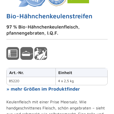
Bio-Hähnchenkeulenstreifen
97 % Bio-Hähnchenkeulenfleisch,
pfannengebraten, I.Q.F.
Art.-Nr.
Einheit
85220
4 x 2,5 kg
» mehr Größen im Produktfinder
Keulenfleisch mit einer Prise Meersalz. Wie
handgeschnittenes Fleisch, schön angebraten – sieht
aus und schmeckt wie selbstgemacht. Eine tolle und