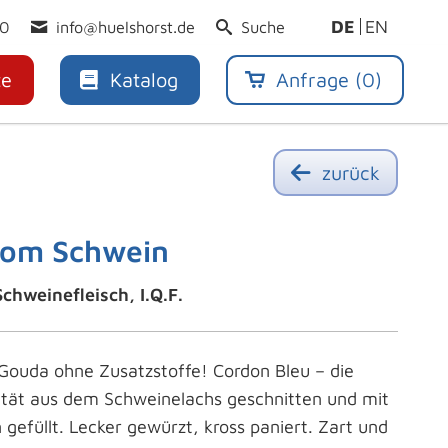
DE
EN
30
info@huelshorst.de
Suche
te
Katalog
Anfrage (
0
)
zurück
vom Schwein
chweinefleisch, I.Q.F.
Gouda ohne Zusatzstoffe! Cordon Bleu – die
lität aus dem Schweinelachs geschnitten und mit
efüllt. Lecker gewürzt, kross paniert. Zart und