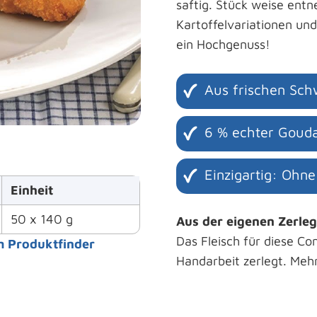
saftig. Stück weise entn
Kartoffelvariationen un
ein Hochgenuss!
Aus frischen Sch
6 % echter Gouda
Einzigartig: Oh
Einheit
50 x 140 g
Aus der eigenen Zerle
Das Fleisch für diese Co
m Produktfinder
Handarbeit zerlegt. Meh