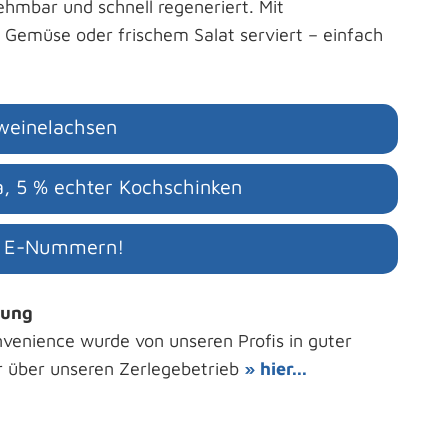
ehmbar und schnell regeneriert. Mit
d Gemüse oder frischem Salat serviert – einfach
weinelachsen
, 5 % echter Kochschinken
ne E-Nummern!
gung
nvenience wurde von unseren Profis in guter
r über unseren Zerlegebetrieb
» hier...