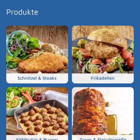
Produkte
Schnitzel & Steaks
Frikadellen
Köttbullar & Burger
Gyros & Fleischspieße