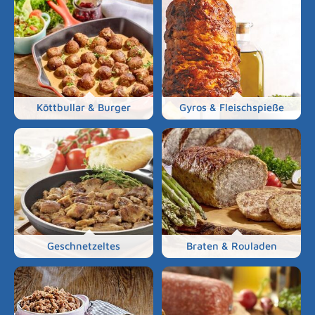
Köttbullar & Burger
Gyros & Fleischspieße
Geschnetzeltes
Braten & Rouladen