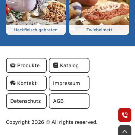
Hackfleisch gebraten
Zwiebelmett
Navigation
Produkte
Katalog
überspringen
Kontakt
Impressum
Datenschutz
AGB
+
Copyright 2026 © All rights reserved.